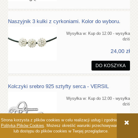
Naszyjnik 3 kulki z cyrkoniami. Kolor do wyboru.
Wysyłka w:
Kup do 12.00 - wysyłka
dziś
24,00 zł
DO KOSZYKA
Kolczyki srebro 925 sztyfty serca - VERSIL
Wysyłka w:
Kup do 12.00 - wysyłka
dziś
43,50 zł
Strona korzysta z plików cookies w celu realizacji usług i zgodnie z
Polityką Plików Cookies
. Możesz określić warunki przechowywania
DO KOSZYKA
lub dostępu do plików cookies w Twojej przeglądarce.