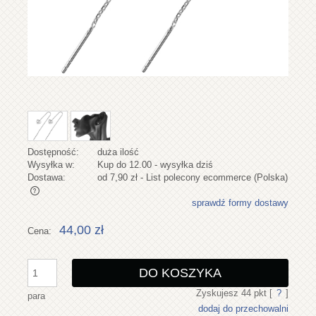
Dostępność:
duża ilość
Wysyłka w:
Kup do 12.00 - wysyłka dziś
Dostawa:
od 7,90 zł
- List polecony ecommerce
(Polska)
sprawdź formy dostawy
Cena nie zawiera ewentualnych kosztów płatności
44,00 zł
Cena:
DO KOSZYKA
Zyskujesz
44
pkt [
?
]
para
dodaj do przechowalni