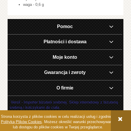
waga - 0,6 g
Pomoc
Płatności i dostawa
Moje konto
Gwarancja i zwroty
O firmie
Versil - Importer biżuterii srebrnej. Sklep internetowy z biżuterią
srebrną i kolczykami do ciała.
Strona korzysta z plików cookies w celu realizacji usług i zgodnie z
POKAŻ PEŁNĄ WERSJĘ STRONY
Polityką Plików Cookies
. Możesz określić warunki przechowywania
lub dostępu do plików cookies w Twojej przeglądarce.
Sklep internetowy Shoper.pl