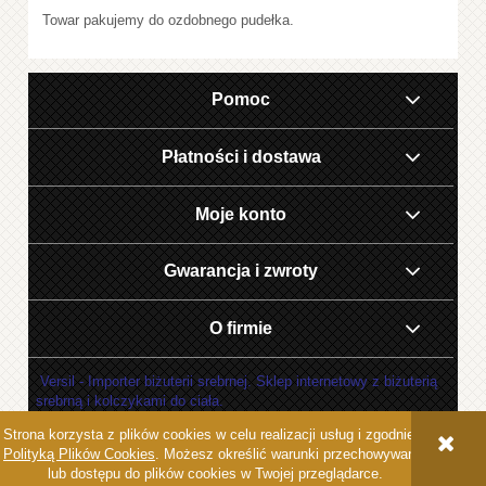
Towar pakujemy do ozdobnego pudełka.
Pomoc
Płatności i dostawa
Moje konto
Gwarancja i zwroty
O firmie
Versil - Importer biżuterii srebrnej. Sklep internetowy z biżuterią
srebrną i kolczykami do ciała.
Strona korzysta z plików cookies w celu realizacji usług i zgodnie z
POKAŻ PEŁNĄ WERSJĘ STRONY
Polityką Plików Cookies
. Możesz określić warunki przechowywania
lub dostępu do plików cookies w Twojej przeglądarce.
Sklep internetowy Shoper.pl