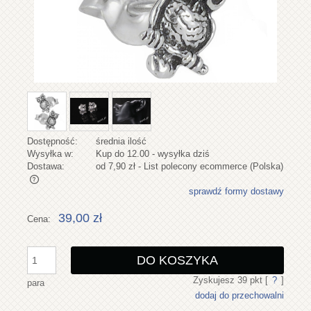
Dostępność:
średnia ilość
Wysyłka w:
Kup do 12.00 - wysyłka dziś
Dostawa:
od 7,90 zł
- List polecony ecommerce
(Polska)
sprawdź formy dostawy
Cena nie zawiera ewentualnych kosztów płatności
39,00 zł
Cena:
DO KOSZYKA
Zyskujesz
39
pkt [
?
]
para
dodaj do przechowalni