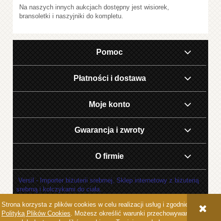
Na naszych innych aukcjach dostępny jest wisiorek,
bransoletki i naszyjniki do kompletu.
Pomoc
Płatności i dostawa
Moje konto
Gwarancja i zwroty
O firmie
Versil - Importer biżuterii srebrnej. Sklep internetowy z biżuterią
srebrną i kolczykami do ciała.
Strona korzysta z plików cookies w celu realizacji usług i zgodnie z
POKAŻ PEŁNĄ WERSJĘ STRONY
Polityką Plików Cookies
. Możesz określić warunki przechowywania