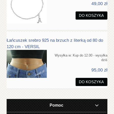
49,00 zł
DO KOSZYKA
Łańcuszek srebro 925 na brzuch z literką od 80 do
120 cm - VERSIL
Wysyłka w:
Kup do 12.00 - wysyłka
dziś
95,00 zł
DO KOSZYKA
Pomoc