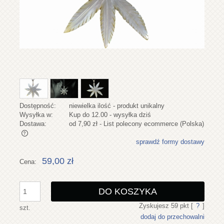
Dostępność:
niewielka ilość - produkt unikalny
Wysyłka w:
Kup do 12.00 - wysyłka dziś
Dostawa:
od 7,90 zł
- List polecony ecommerce
(Polska)
sprawdź formy dostawy
Cena nie zawiera ewentualnych kosztów płatności
59,00 zł
Cena:
DO KOSZYKA
Zyskujesz
59
pkt [
?
]
szt.
dodaj do przechowalni