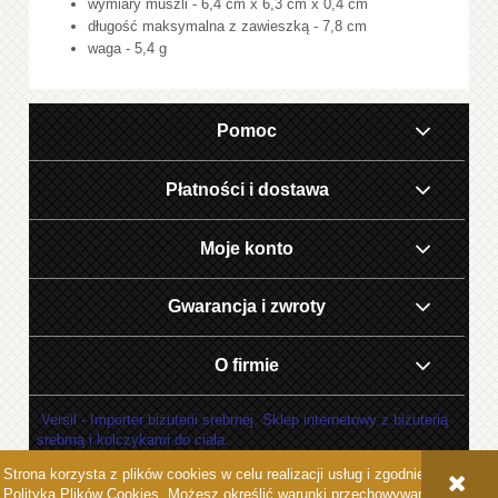
wymiary muszli - 6,4 cm x 6,3 cm x 0,4 cm
długość maksymalna z zawieszką - 7,8 cm
waga - 5,4 g
Pomoc
Płatności i dostawa
Moje konto
Gwarancja i zwroty
O firmie
Versil - Importer biżuterii srebrnej. Sklep internetowy z biżuterią
srebrną i kolczykami do ciała.
Strona korzysta z plików cookies w celu realizacji usług i zgodnie z
POKAŻ PEŁNĄ WERSJĘ STRONY
Polityką Plików Cookies
. Możesz określić warunki przechowywania