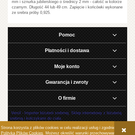
mm i sznurka jubilerskiego o średnicy 2 mm - całość w kolorze
czarnym. Długość 44 lub 49 cm. Zapięcie i końcówki wykonane
ze srebra próby 0,925.
Pomoc
Płatności i dostawa
Moje konto
Gwarancja i zwroty
O firmie
Versil - Importer biżuterii srebrnej. Sklep internetowy z biżuterią
srebrną i kolczykami do ciała.
Strona korzysta z plików cookies w celu realizacji usług i zgodnie z
POKAŻ PEŁNĄ WERSJĘ STRONY
Polityką Plików Cookies
. Możesz określić warunki przechowywania