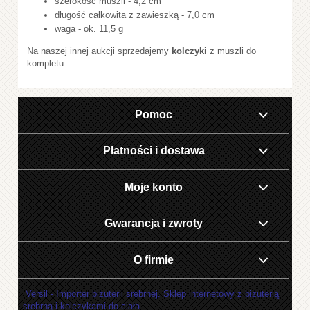
szerokość muszli - 4,2 cm
długość całkowita z zawieszką - 7,0 cm
waga - ok. 11,5 g
Na naszej innej aukcji sprzedajemy
kolczyki
z muszli do
kompletu.
Pomoc
Płatności i dostawa
Moje konto
Gwarancja i zwroty
O firmie
Versil - Importer biżuterii srebrnej. Sklep internetowy z biżuterią
srebrną i kolczykami do ciała.