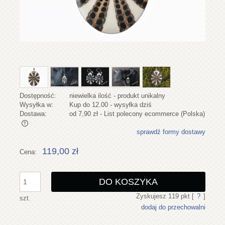
Dostępność:
niewielka ilość - produkt unikalny
Wysyłka w:
Kup do 12.00 - wysyłka dziś
Dostawa:
od 7,90 zł
- List polecony ecommerce
(Polska)
sprawdź formy dostawy
Cena nie zawiera ewentualnych kosztów płatności
119,00 zł
Cena:
DO KOSZYKA
Zyskujesz
119
pkt [
?
]
szt.
dodaj do przechowalni