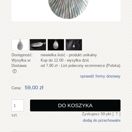
Dostępność:
niewielka ilość - produkt unikalny
Wysyłka w:
Kup do 12.00 - wysyłka dziś
Dostawa:
od 7,90 zł
- List polecony ecommerce
(Polska)
sprawdź formy dostawy
Cena nie zawiera ewentualnych kosztów płatności
59,00 zł
Cena:
DO KOSZYKA
Zyskujesz
59
pkt [
?
]
szt.
dodaj do przechowalni