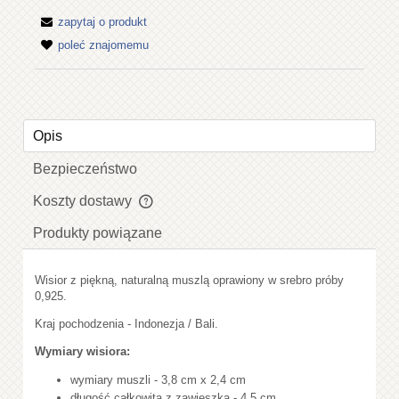
zapytaj o produkt
poleć znajomemu
Opis
Bezpieczeństwo
Koszty dostawy
Cena nie zawiera ewentualnych kosztów płatności
Produkty powiązane
Wisior z piękną, naturalną muszlą oprawiony w srebro próby
0,925.
Kraj pochodzenia - Indonezja / Bali.
Wymiary wisiora:
wymiary muszli - 3,8 cm x 2,4 cm
długość całkowita z zawieszką - 4,5 cm