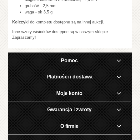
grubość - 2,5 mm
waga - ok 3,5 g
Kolczyki
do kompletu dostępne są na innej aukcji.
Inne wzory wisiorków dostępne są w naszym sklepie.
Zapraszamy!
Pomoc
Płatności i dostawa
Moje konto
Gwarancja i zwroty
O firmie