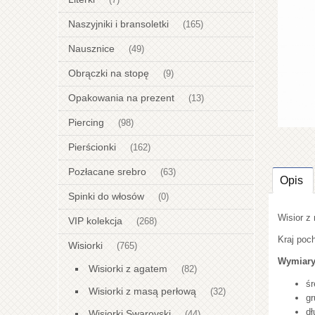
(7)
Naszyjniki i bransoletki
(165)
Nausznice
(49)
Obrączki na stopę
(9)
Opakowania na prezent
(13)
Piercing
(98)
Pierścionki
(162)
Pozłacane srebro
(63)
Opis
Spinki do włosów
(0)
Wisior z
VIP kolekcja
(268)
Kraj poch
Wisiorki
(765)
Wymiary
Wisiorki z agatem
(82)
śr
Wisiorki z masą perłową
(32)
gr
dł
Wisiorki Swarovski
(44)