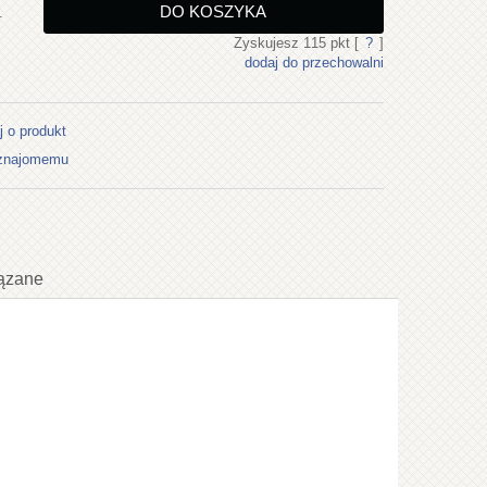
DO KOSZYKA
.
Zyskujesz
115
pkt [
?
]
dodaj do przechowalni
j o produkt
 znajomemu
ązane
ualnych kosztów