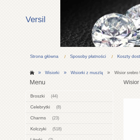
Versil
Strona główna
Sposoby płatności
Koszty dos
»
»
»
Wisiorki
Wisiorki z muszlą
Wisior srebro
Menu
Wisior
Broszki
(44)
Celebrytki
(8)
Charms
(23)
Kolczyki
(518)
Literki