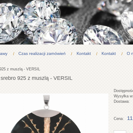
tawy
Czas realizacji zamówień
Kontakt
Kontakt
O 
 925 z muszlą - VERSIL
 srebro 925 z muszlą - VERSIL
Dostępnoś
Wysyłka w
Dostawa:
11
Cena: