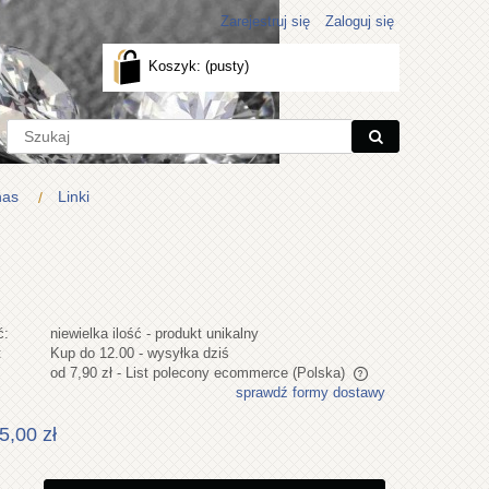
Zarejestruj się
Zaloguj się
Koszyk:
(pusty)
nas
Linki
ć:
niewielka ilość - produkt unikalny
:
Kup do 12.00 - wysyłka dziś
od 7,90 zł
- List polecony ecommerce
(Polska)
sprawdź formy dostawy
Cena nie zawiera ewentualnych kosztów
5,00 zł
płatności