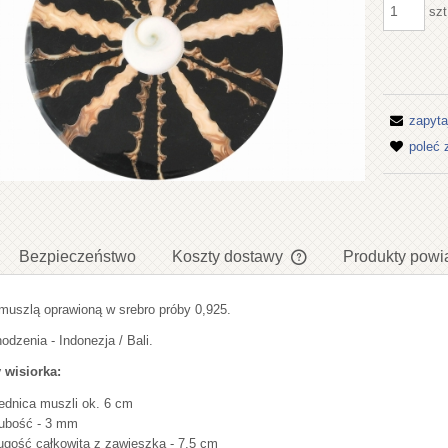
szt
zapyta
poleć
Bezpieczeństwo
Koszty dostawy
Produkty powi
 muszlą oprawioną w srebro próby 0,925.
Cena nie zawiera ewent
płatności
odzenia - Indonezja / Bali.
 wisiorka:
ednica muszli ok. 6 cm
ubość - 3 mm
ugość całkowita z zawieszka - 7,5 cm