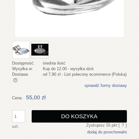
Dostępność:
średnia ilość
Wysyłka w:
Kup do 12.00 - wysyłka dziś
Dostawa:
od 7,90 zł
- List polecony ecommerce
(Polska)
sprawdź formy dostawy
Cena nie zawiera ewentualnych kosztów płatności
55,00 zł
Cena:
DO KOSZYKA
Zyskujesz
55
pkt [
?
]
szt.
dodaj do przechowalni