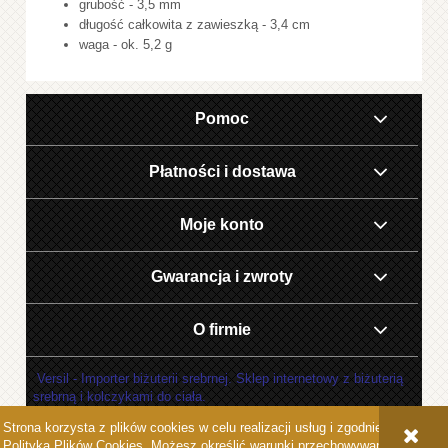
grubość - 3,5 mm
długość całkowita z zawieszką - 3,4 cm
waga - ok. 5,2 g
Pomoc
Płatności i dostawa
Moje konto
Gwarancja i zwroty
O firmie
Versil - Importer biżuterii srebrnej. Sklep internetowy z biżuterią
srebrną i kolczykami do ciała.
Strona korzysta z plików cookies w celu realizacji usług i zgodnie z
POKAŻ PEŁNĄ WERSJĘ STRONY
Polityką Plików Cookies
. Możesz określić warunki przechowywania