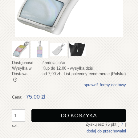
Dostępność:
średnia ilość
Wysyłka w:
Kup do 12.00 - wysyłka dziś
Dostawa:
od 7,90 zł
- List polecony ecommerce
(Polska)
sprawdź formy dostawy
Cena nie zawiera ewentualnych kosztów płatności
75,00 zł
Cena:
DO KOSZYKA
Zyskujesz
75
pkt [
?
]
szt.
dodaj do przechowalni