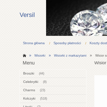
Versil
Strona główna
Sposoby płatności
Koszty dos
»
»
»
Wisiorki
Wisiorki z markazytami
Wisior s
Menu
Wisior
Broszki
(44)
Celebrytki
(8)
Charms
(23)
Kolczyki
(518)
Literki