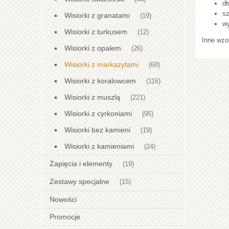
dł
sz
Wisiorki z granatami
(19)
wy
Wisiorki z turkusem
(12)
Inne wzo
Wisiorki z opalem
(26)
Wisiorki z markazytami
(68)
Wisiorki z koralowcem
(116)
Wisiorki z muszlą
(221)
Wisiorki z cyrkoniami
(95)
Wisiorki bez kamieni
(19)
Wisiorki z kamieniami
(24)
Zapięcia i elementy
(19)
Zestawy specjalne
(15)
Nowości
Promocje