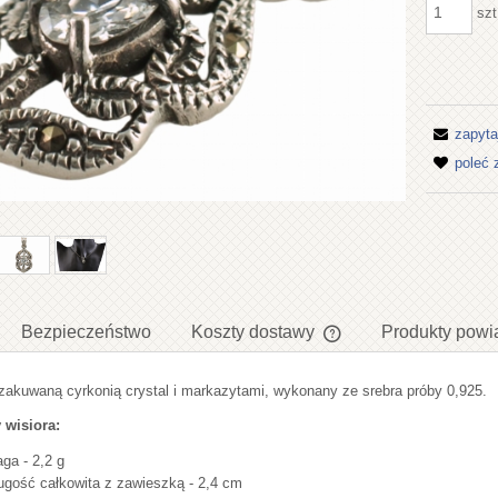
szt
zapyta
poleć
Bezpieczeństwo
Koszty dostawy
Produkty powi
 zakuwaną cyrkonią crystal i markazytami, wykonany ze srebra próby 0,925.
Cena nie zawiera ewent
płatności
 wisiora:
ga - 2,2 g
ugość całkowita z zawieszką - 2,4 cm