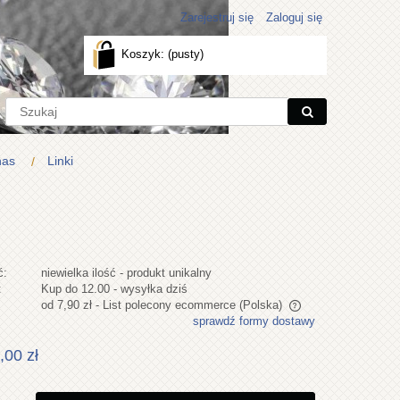
Zarejestruj się
Zaloguj się
Koszyk:
(pusty)
nas
Linki
ć:
niewielka ilość - produkt unikalny
:
Kup do 12.00 - wysyłka dziś
od 7,90 zł
- List polecony ecommerce
(Polska)
sprawdź formy dostawy
Cena nie zawiera ewentualnych kosztów
,00 zł
płatności