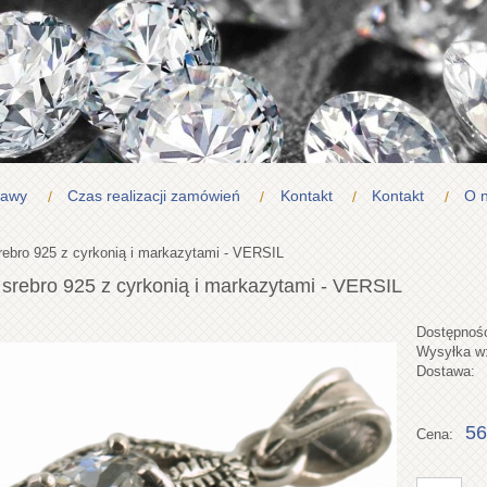
tawy
Czas realizacji zamówień
Kontakt
Kontakt
O 
rebro 925 z cyrkonią i markazytami - VERSIL
 srebro 925 z cyrkonią i markazytami - VERSIL
Dostępnoś
Wysyłka w
Dostawa:
56
Cena: