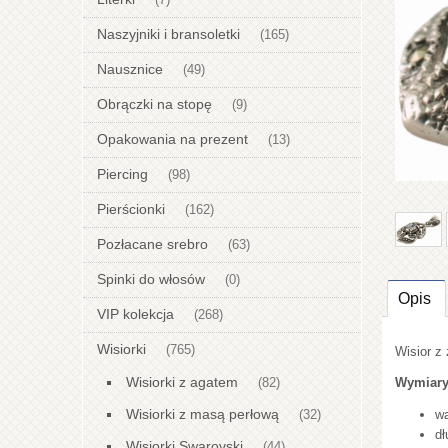
(7)
Naszyjniki i bransoletki
(165)
Nausznice
(49)
Obrączki na stopę
(9)
Opakowania na prezent
(13)
Piercing
(98)
Pierścionki
(162)
Pozłacane srebro
(63)
Spinki do włosów
(0)
Opis
VIP kolekcja
(268)
Wisiorki
(765)
Wisior z
Wisiorki z agatem
Wymiary
(82)
Wisiorki z masą perłową
wa
(32)
dł
Wisiorki Swarovski
(44)