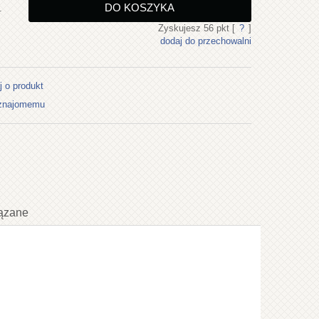
DO KOSZYKA
.
Zyskujesz
56
pkt [
?
]
dodaj do przechowalni
j o produkt
 znajomemu
ązane
ualnych kosztów