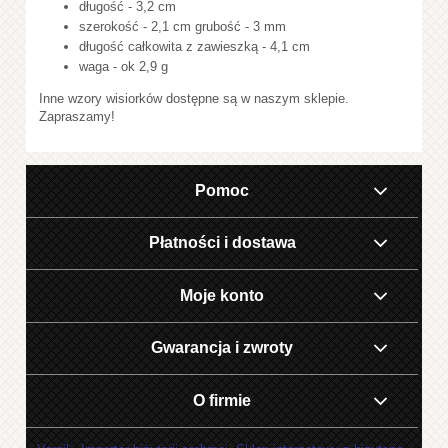
długość - 3,2 cm
szerokość - 2,1 cm grubość - 3 mm
długość całkowita z zawieszką - 4,1 cm
waga - ok 2,9 g
Inne wzory wisiorków dostępne są w naszym sklepie.
Zapraszamy!
Pomoc
Płatności i dostawa
Moje konto
Gwarancja i zwroty
O firmie