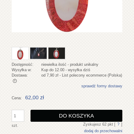
Dostępność:
niewielka ilość - produkt unikalny
Wysyłka w:
Kup do 12.00 - wysyłka dziś
Dostawa:
od 7,90 zł
- List polecony ecommerce
(Polska)
sprawdź formy dostawy
Cena nie zawiera ewentualnych kosztów płatności
62,00 zł
Cena:
DO KOSZYKA
Zyskujesz
62
pkt [
?
]
szt.
dodaj do przechowalni