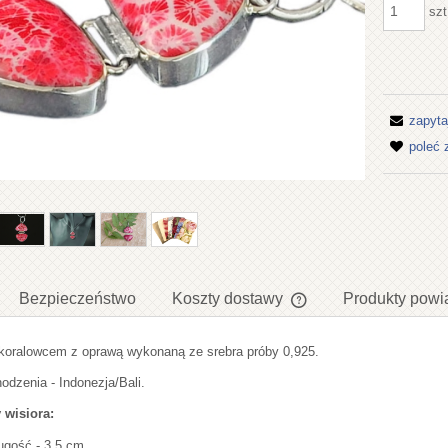
szt
zapyta
poleć
Bezpieczeństwo
Koszty dostawy
Produkty powi
 koralowcem z oprawą wykonaną ze srebra próby 0,925.
Cena nie zawiera ewent
płatności
odzenia - Indonezja/Bali.
 wisiora:
ugość - 3,5 cm