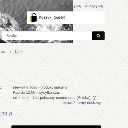
Zarejestruj się
Zaloguj się
Koszyk:
(pusty)
nas
Linki
ć:
niewielka ilość - produkt unikalny
:
Kup do 12.00 - wysyłka dziś
od 7,90 zł
- List polecony ecommerce
(Polska)
sprawdź formy dostawy
Cena nie zawiera ewentualnych kosztów
,00 zł
płatności