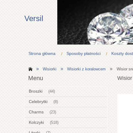
Versil
Strona główna
Sposoby płatności
Koszty dos
»
»
»
Wisiorki
Wisiorki z koralowcem
Wisior s
Menu
Wisior
Broszki
(44)
Celebrytki
(8)
Charms
(23)
Kolczyki
(518)
Literki