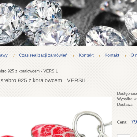
tawy
Czas realizacji zamówień
Kontakt
Kontakt
O 
rebro 925 z koralowcem - VERSIL
 srebro 925 z koralowcem - VERSIL
Dostępnoś
Wysyłka w
Dostawa:
79
Cena: