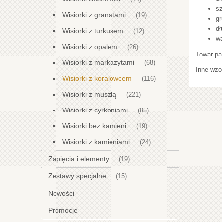
sz
Wisiorki z granatami
(19)
gr
dł
Wisiorki z turkusem
(12)
wa
Wisiorki z opalem
(26)
Towar pa
Wisiorki z markazytami
(68)
Inne wzo
Wisiorki z koralowcem
(116)
Wisiorki z muszlą
(221)
Wisiorki z cyrkoniami
(95)
Wisiorki bez kamieni
(19)
Wisiorki z kamieniami
(24)
Zapięcia i elementy
(19)
Zestawy specjalne
(15)
Nowości
Promocje