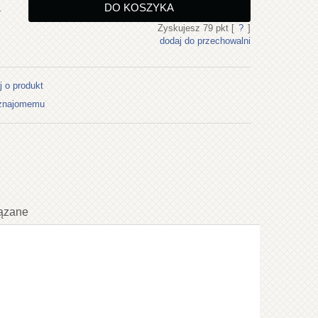
DO KOSZYKA
.
Zyskujesz
79
pkt [
?
]
dodaj do przechowalni
j o produkt
 znajomemu
ązane
ualnych kosztów