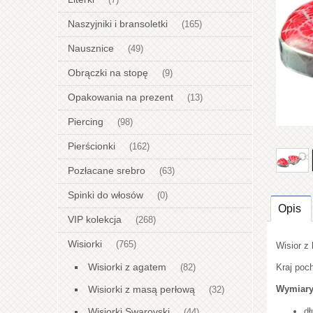
(7)
Naszyjniki i bransoletki
(165)
Nausznice
(49)
Obrączki na stopę
(9)
Opakowania na prezent
(13)
Piercing
(98)
Pierścionki
(162)
Pozłacane srebro
(63)
Spinki do włosów
(0)
Opis
VIP kolekcja
(268)
Wisiorki
(765)
Wisior z
Wisiorki z agatem
Kraj poch
(82)
Wisiorki z masą perłową
Wymiary
(32)
Wisiorki Swarovski
dł
(44)