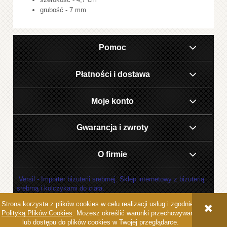
grubość - 7 mm
Pomoc
Płatności i dostawa
Moje konto
Gwarancja i zwroty
O firmie
Versil - Importer biżuterii srebrnej. Sklep internetowy z biżuterią
srebrną i kolczykami do ciała.
Strona korzysta z plików cookies w celu realizacji usług i zgodnie z
POKAŻ PEŁNĄ WERSJĘ STRONY
Polityką Plików Cookies
. Możesz określić warunki przechowywania
lub dostępu do plików cookies w Twojej przeglądarce.
Sklep internetowy Shoper.pl