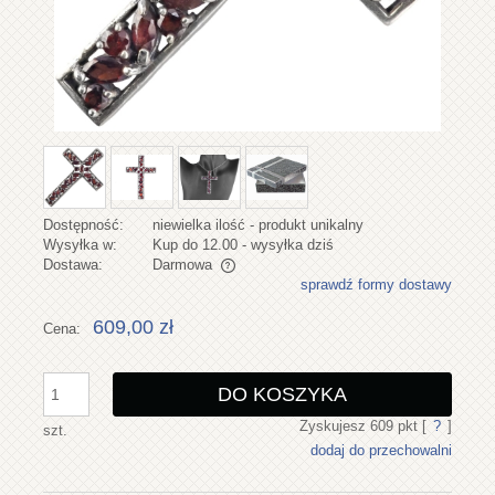
Dostępność:
niewielka ilość - produkt unikalny
Wysyłka w:
Kup do 12.00 - wysyłka dziś
Dostawa:
Darmowa
sprawdź formy dostawy
Cena nie zawiera ewentualnych kosztów płatności
609,00 zł
Cena:
DO KOSZYKA
Zyskujesz
609
pkt [
?
]
szt.
dodaj do przechowalni