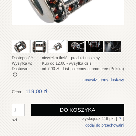
Dostępność:
niewielka ilość - produkt unikalny
Wysyłka w:
Kup do 12.00 - wysyłka dziś
Dostawa:
od 7,90 zł
- List polecony ecommerce
(Polska)
sprawdź formy dostawy
Cena nie zawiera ewentualnych kosztów płatności
119,00 zł
Cena:
DO KOSZYKA
Zyskujesz
119
pkt [
?
]
szt.
dodaj do przechowalni