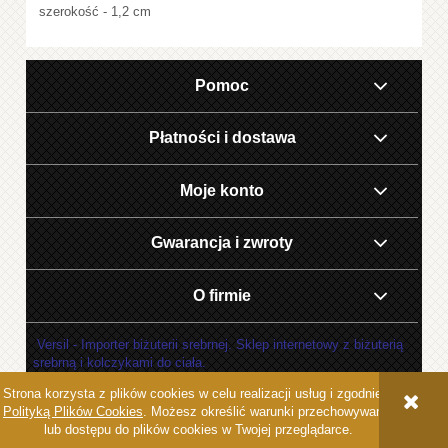
szerokość - 1,2 cm
Pomoc
Płatności i dostawa
Moje konto
Gwarancja i zwroty
O firmie
Versil - Importer biżuterii srebrnej. Sklep internetowy z biżuterią
srebrną i kolczykami do ciała.
Strona korzysta z plików cookies w celu realizacji usług i zgodnie z
POKAŻ PEŁNĄ WERSJĘ STRONY
Polityką Plików Cookies
. Możesz określić warunki przechowywania
lub dostępu do plików cookies w Twojej przeglądarce.
Sklep internetowy Shoper.pl