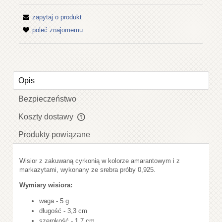
zapytaj o produkt
poleć znajomemu
Opis
Bezpieczeństwo
Koszty dostawy
Cena nie zawiera ewentualnych kosztów płatności
Produkty powiązane
Wisior z zakuwaną cyrkonią w kolorze amarantowym i z
markazytami, wykonany ze srebra próby 0,925.
Wymiary wisiora:
waga - 5 g
długość - 3,3 cm
szerokość - 1,7 cm