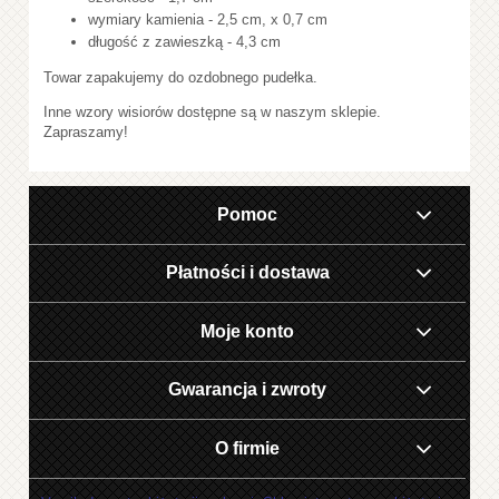
wymiary kamienia - 2,5 cm, x 0,7 cm
długość z zawieszką - 4,3 cm
Towar zapakujemy do ozdobnego pudełka.
Inne wzory wisiorów dostępne są w naszym sklepie.
Zapraszamy!
Pomoc
Płatności i dostawa
Moje konto
Gwarancja i zwroty
O firmie