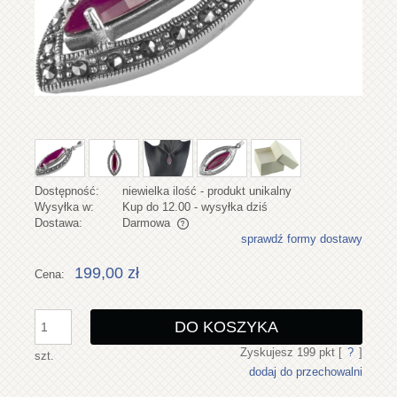
Dostępność:
niewielka ilość - produkt unikalny
Wysyłka w:
Kup do 12.00 - wysyłka dziś
Dostawa:
Darmowa
sprawdź formy dostawy
Cena nie zawiera ewentualnych kosztów płatności
199,00 zł
Cena:
DO KOSZYKA
Zyskujesz
199
pkt [
?
]
szt.
dodaj do przechowalni