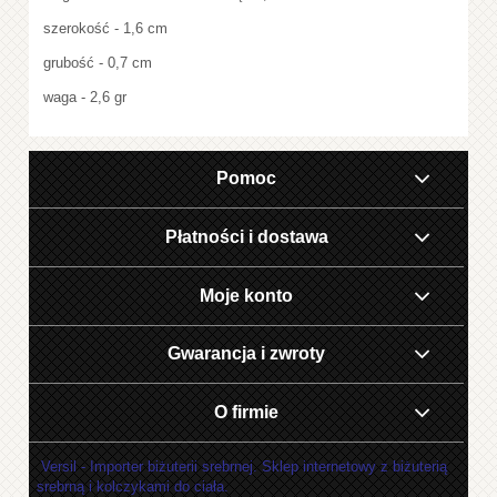
szerokość - 1,6 cm
grubość - 0,7 cm
waga - 2,6 gr
Pomoc
Płatności i dostawa
Moje konto
Gwarancja i zwroty
O firmie
Versil - Importer biżuterii srebrnej. Sklep internetowy z biżuterią
srebrną i kolczykami do ciała.