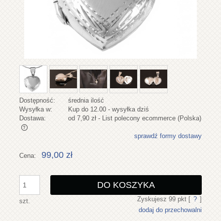
Dostępność:
średnia ilość
Wysyłka w:
Kup do 12.00 - wysyłka dziś
Dostawa:
od 7,90 zł
- List polecony ecommerce
(Polska)
sprawdź formy dostawy
Cena nie zawiera ewentualnych kosztów płatności
99,00 zł
Cena:
DO KOSZYKA
Zyskujesz
99
pkt [
?
]
szt.
dodaj do przechowalni