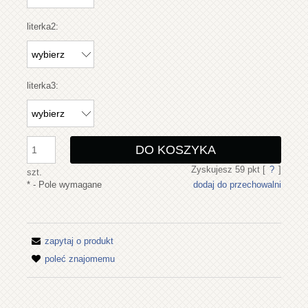
literka2:
literka3:
DO KOSZYKA
Zyskujesz
59
pkt [
?
]
szt.
*
- Pole wymagane
dodaj do przechowalni
zapytaj o produkt
poleć znajomemu