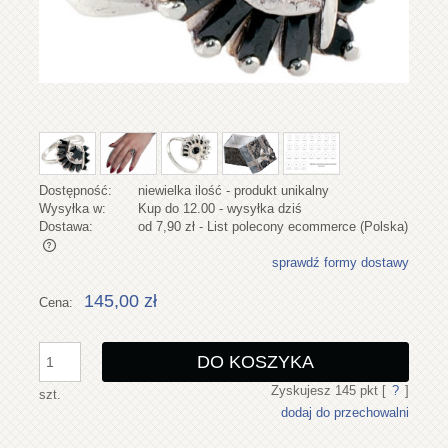
Dostępność:
niewielka ilość - produkt unikalny
Wysyłka w:
Kup do 12.00 - wysyłka dziś
Dostawa:
od 7,90 zł
- List polecony ecommerce
(Polska)
sprawdź formy dostawy
Cena nie zawiera ewentualnych kosztów płatności
145,00 zł
Cena:
DO KOSZYKA
Zyskujesz
145
pkt [
?
]
szt.
dodaj do przechowalni