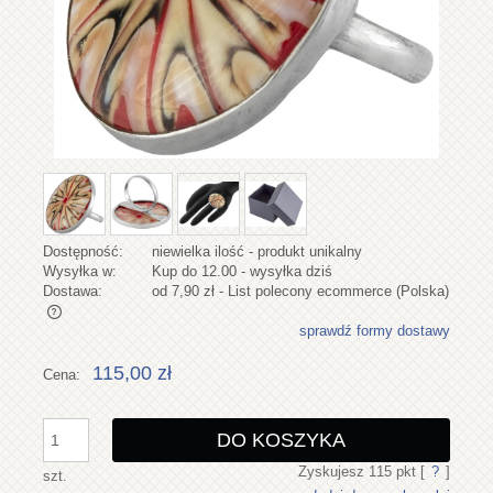
Dostępność:
niewielka ilość - produkt unikalny
Wysyłka w:
Kup do 12.00 - wysyłka dziś
Dostawa:
od 7,90 zł
- List polecony ecommerce
(Polska)
sprawdź formy dostawy
Cena nie zawiera ewentualnych kosztów płatności
115,00 zł
Cena:
DO KOSZYKA
Zyskujesz
115
pkt [
?
]
szt.