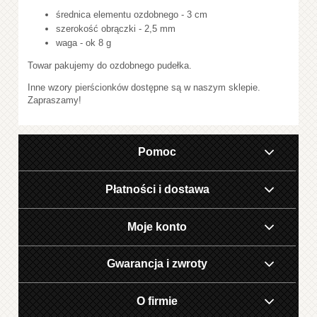
średnica elementu ozdobnego - 3 cm
szerokość obrączki - 2,5 mm
waga - ok 8 g
Towar pakujemy do ozdobnego pudełka.
Inne wzory pierścionków dostępne są w naszym sklepie.
Zapraszamy!
Pomoc
Płatności i dostawa
Moje konto
Gwarancja i zwroty
O firmie