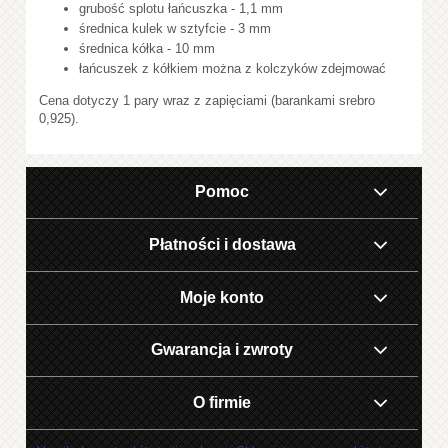
grubość splotu łańcuszka - 1,1 mm
średnica kulek w sztyfcie - 3 mm
średnica kółka - 10 mm
łańcuszek z kółkiem można z kolczyków zdejmować
Cena dotyczy 1 pary wraz z zapięciami (barankami srebro
0,925).
Pomoc
Płatności i dostawa
Moje konto
Gwarancja i zwroty
O firmie