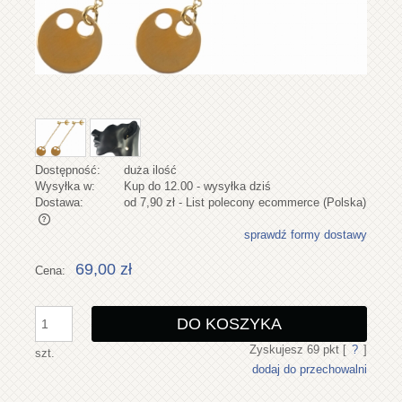
Dostępność:
duża ilość
Wysyłka w:
Kup do 12.00 - wysyłka dziś
Dostawa:
od 7,90 zł
- List polecony ecommerce
(Polska)
sprawdź formy dostawy
Cena nie zawiera ewentualnych kosztów płatności
69,00 zł
Cena:
DO KOSZYKA
Zyskujesz
69
pkt [
?
]
szt.
dodaj do przechowalni