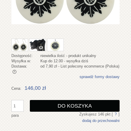
Dostępność:
niewielka ilość - produkt unikalny
Wysyłka w:
Kup do 12.00 - wysyłka dziś
Dostawa:
od 7,90 zł
- List polecony ecommerce
(Polska)
sprawdź formy dostawy
Cena nie zawiera ewentualnych kosztów płatności
146,00 zł
Cena:
DO KOSZYKA
Zyskujesz
146
pkt [
?
]
para
dodaj do przechowalni