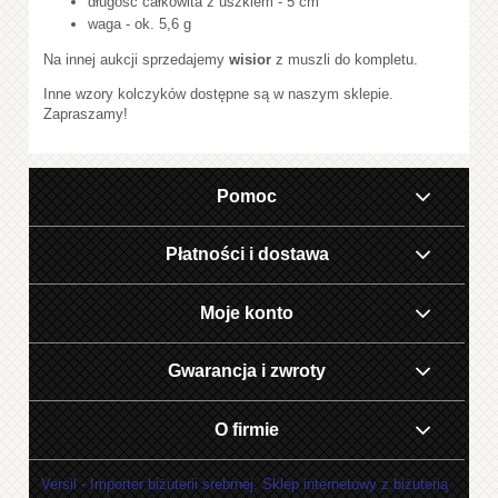
długość całkowita z uszkiem - 5 cm
waga - ok. 5,6 g
Na innej aukcji sprzedajemy
wisior
z muszli do kompletu.
Inne wzory kolczyków dostępne są w naszym sklepie.
Zapraszamy!
Pomoc
Płatności i dostawa
Moje konto
Gwarancja i zwroty
O firmie
Versil - Importer biżuterii srebrnej. Sklep internetowy z biżuterią