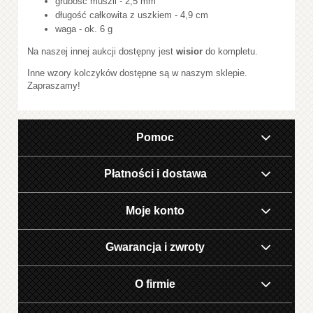
grubość muszli - 2,5 mm
długość całkowita z uszkiem - 4,9 cm
waga - ok. 6 g
Na naszej innej aukcji dostępny jest
wisior
do kompletu.
Inne wzory kolczyków dostępne są w naszym sklepie.
Zapraszamy!
Pomoc
Płatności i dostawa
Moje konto
Gwarancja i zwroty
O firmie