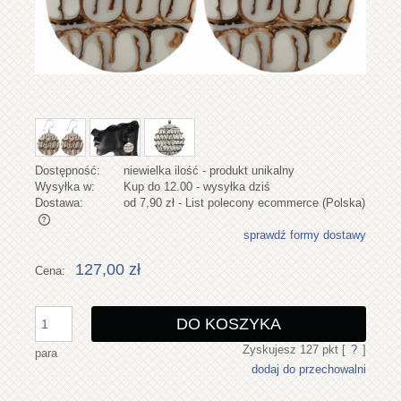
Dostępność:
niewielka ilość - produkt unikalny
Wysyłka w:
Kup do 12.00 - wysyłka dziś
Dostawa:
od 7,90 zł
- List polecony ecommerce
(Polska)
sprawdź formy dostawy
Cena nie zawiera ewentualnych kosztów płatności
127,00 zł
Cena:
DO KOSZYKA
Zyskujesz
127
pkt [
?
]
para
dodaj do przechowalni