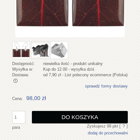
Dostępność:
niewielka ilość - produkt unikalny
Wysyłka w:
Kup do 12.00 - wysyłka dziś
Dostawa:
od 7,90 zł
- List polecony ecommerce
(Polska)
sprawdź formy dostawy
Cena nie zawiera ewentualnych kosztów płatności
98,00 zł
Cena:
DO KOSZYKA
Zyskujesz
98
pkt [
?
]
para
dodaj do przechowalni