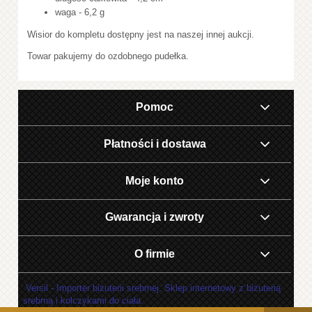
waga - 6,2 g
Wisior do kompletu dostępny jest na naszej innej aukcji.
Towar pakujemy do ozdobnego pudełka.
Pomoc
Płatności i dostawa
Moje konto
Gwarancja i zwroty
O firmie
Versil - Importer biżuterii srebrnej. Sklep internetowy z biżuterią
srebrną i kolczykami do ciała.