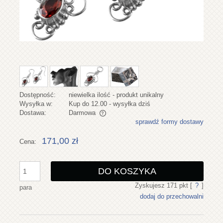
Dostępność:
niewielka ilość - produkt unikalny
Wysyłka w:
Kup do 12.00 - wysyłka dziś
Dostawa:
Darmowa
sprawdź formy dostawy
Cena nie zawiera ewentualnych kosztów płatności
171,00 zł
Cena:
DO KOSZYKA
Zyskujesz
171
pkt [
?
]
para
dodaj do przechowalni