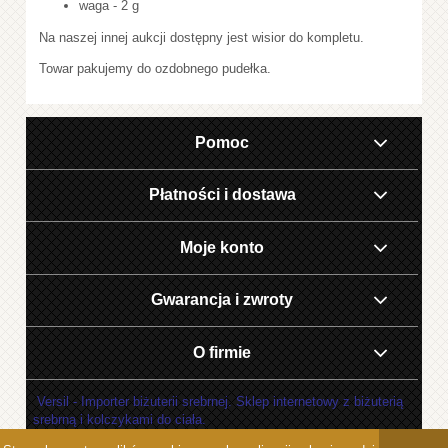
waga - 2 g
Na naszej innej aukcji dostępny jest wisior do kompletu.
Towar pakujemy do ozdobnego pudełka.
Pomoc
Płatności i dostawa
Moje konto
Gwarancja i zwroty
O firmie
Versil - Importer biżuterii srebrnej. Sklep internetowy z biżuterią
srebrną i kolczykami do ciała.