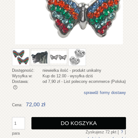
Dostępność:
niewielka ilość - produkt unikalny
Wysyłka w:
Kup do 12.00 - wysyłka dziś
Dostawa:
od 7,90 zł
- List polecony ecommerce
(Polska)
sprawdź formy dostawy
Cena nie zawiera ewentualnych kosztów płatności
72,00 zł
Cena:
DO KOSZYKA
Zyskujesz
72
pkt [
?
]
para