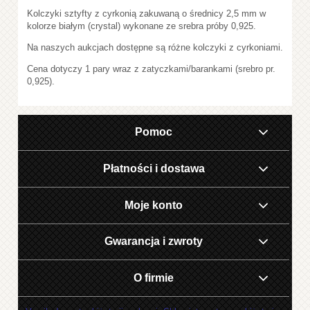
Kolczyki sztyfty z cyrkonią zakuwaną o średnicy 2,5 mm w
kolorze białym (crystal) wykonane ze srebra próby 0,925.
Na naszych aukcjach dostępne są różne kolczyki z cyrkoniami.
Cena dotyczy 1 pary wraz z zatyczkami/barankami (srebro pr.
0,925).
Pomoc
Płatności i dostawa
Moje konto
Gwarancja i zwroty
O firmie