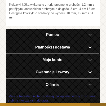
Kolczyki kółka wykonane z rurki srebrnej o grubości 1,2 mm z
potrójnym łańcuszkiem srebrnym o długości 3 cm, 4 cm i 5 cm.
Dostępne kolczyki o średnicy do wyboru: 10 mm, 12 mm i 14
mm.
Pomoc
Płatności i dostawa
Moje konto
Gwarancja i zwroty
O firmie
Versil - Importer biżuterii srebrnej. Sklep internetowy z biżuterią
srebrną i kolczykami do ciała.