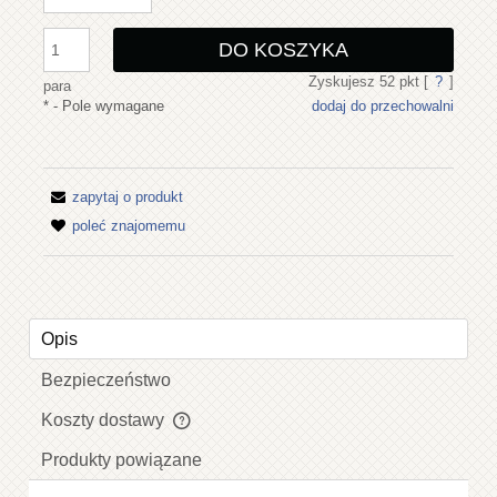
DO KOSZYKA
Zyskujesz
52
pkt [
?
]
para
*
- Pole wymagane
dodaj do przechowalni
zapytaj o produkt
poleć znajomemu
Opis
Bezpieczeństwo
Koszty dostawy
Cena nie zawiera ewentualnych kosztów płatności
Produkty powiązane