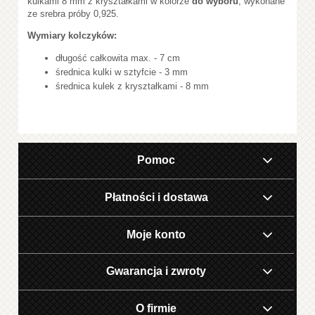
kulkami 8 mm z kryształkami w kolorze
do wyboru
, wykonane
ze srebra próby 0,925.
Wymiary kolczyków:
długość całkowita max. - 7 cm
średnica kulki w sztyfcie - 3 mm
średnica kulek z kryształkami - 8 mm
Pomoc
Płatności i dostawa
Moje konto
Gwarancja i zwroty
O firmie