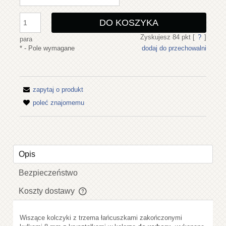
DO KOSZYKA
Zyskujesz
84
pkt [
?
]
para
*
- Pole wymagane
dodaj do przechowalni
zapytaj o produkt
poleć znajomemu
Opis
Bezpieczeństwo
Koszty dostawy
Cena nie zawiera ewentualnych kosztów płatności
Wiszące kolczyki z trzema łańcuszkami zakończonymi