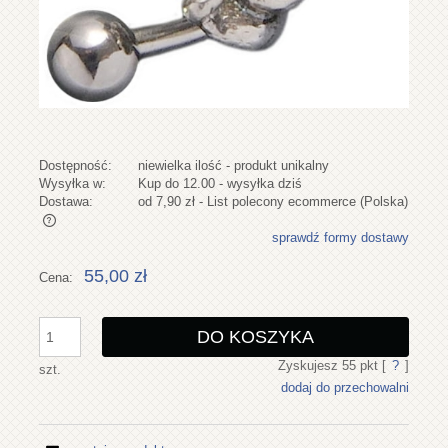
Dostępność:
niewielka ilość - produkt unikalny
Wysyłka w:
Kup do 12.00 - wysyłka dziś
Dostawa:
od 7,90 zł
- List polecony ecommerce
(Polska)
sprawdź formy dostawy
Cena nie zawiera ewentualnych kosztów płatności
55,00 zł
Cena:
DO KOSZYKA
Zyskujesz
55
pkt [
?
]
szt.
dodaj do przechowalni