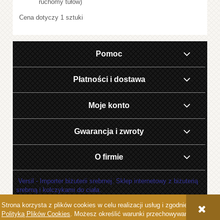
ruchomy tułów)
Cena dotyczy 1 sztuki
Pomoc
Płatności i dostawa
Moje konto
Gwarancja i zwroty
O firmie
Versil - Importer biżuterii srebrnej. Sklep internetowy z biżuterią
srebrną i kolczykami do ciała.
Strona korzysta z plików cookies w celu realizacji usług i zgodnie z
POKAŻ PEŁNĄ WERSJĘ STRONY
Polityką Plików Cookies
. Możesz określić warunki przechowywania