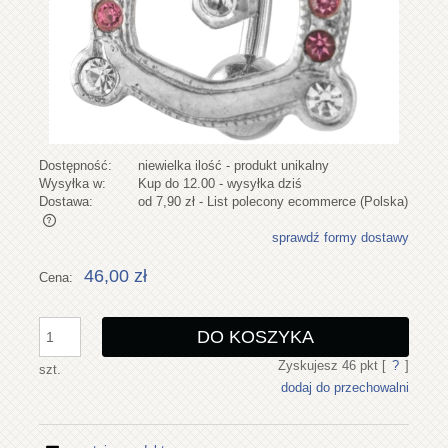
Dostępność:
niewielka ilość - produkt unikalny
Wysyłka w:
Kup do 12.00 - wysyłka dziś
Dostawa:
od 7,90 zł
- List polecony ecommerce
(Polska)
sprawdź formy dostawy
Cena nie zawiera ewentualnych kosztów płatności
46,00 zł
Cena:
DO KOSZYKA
Zyskujesz
46
pkt [
?
]
szt.
dodaj do przechowalni