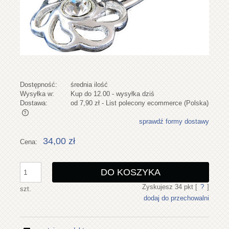
Dostępność:
średnia ilość
Wysyłka w:
Kup do 12.00 - wysyłka dziś
Dostawa:
od 7,90 zł
- List polecony ecommerce
(Polska)
sprawdź formy dostawy
Cena nie zawiera ewentualnych kosztów płatności
34,00 zł
Cena:
DO KOSZYKA
Zyskujesz
34
pkt [
?
]
szt.
dodaj do przechowalni