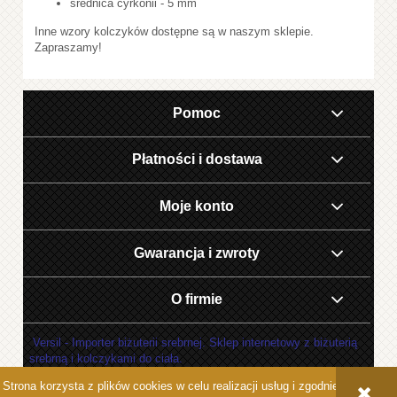
średnica cyrkonii - 5 mm
Inne wzory kolczyków dostępne są w naszym sklepie.
Zapraszamy!
Pomoc
Płatności i dostawa
Moje konto
Gwarancja i zwroty
O firmie
Versil - Importer biżuterii srebrnej. Sklep internetowy z biżuterią
srebrną i kolczykami do ciała.
Strona korzysta z plików cookies w celu realizacji usług i zgodnie z