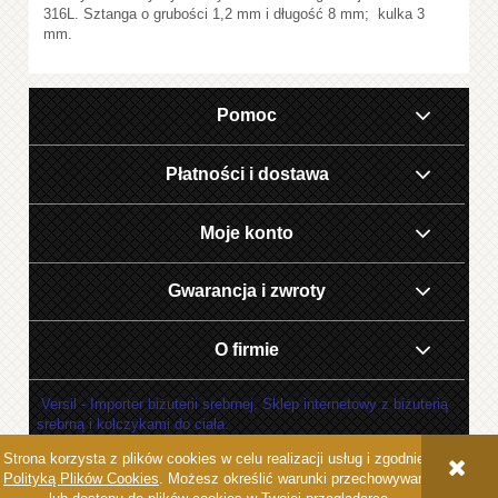
316L. Sztanga o grubości 1,2 mm i długość 8 mm; kulka 3
mm.
Pomoc
Płatności i dostawa
Moje konto
Gwarancja i zwroty
O firmie
Versil - Importer biżuterii srebrnej. Sklep internetowy z biżuterią
srebrną i kolczykami do ciała.
Strona korzysta z plików cookies w celu realizacji usług i zgodnie z
POKAŻ PEŁNĄ WERSJĘ STRONY
Polityką Plików Cookies
. Możesz określić warunki przechowywania