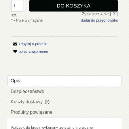
DO KOSZYKA
Zyskujesz
4
pkt [
?
]
szt.
*
- Pole wymagane
dodaj do przechowalni
zapytaj o produkt
poleć znajomemu
Opis
Bezpieczeństwo
Koszty dostawy
Cena nie zawiera ewentualnych kosztów płatności
Produkty powiązane
Kolczyk do brody wykonany ze stali chirurgicznej