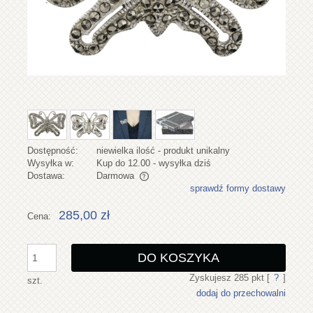
Dostępność:
niewielka ilość - produkt unikalny
Wysyłka w:
Kup do 12.00 - wysyłka dziś
Dostawa:
Darmowa
sprawdź formy dostawy
Cena nie zawiera ewentualnych kosztów płatności
285,00 zł
Cena:
DO KOSZYKA
Zyskujesz
285
pkt [
?
]
szt.
dodaj do przechowalni