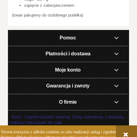
zapięcie z zabezpieczeniem
(towar pakujemy do ozdobnego pudełka)
Pomoc
Płatności i dostawa
Moje konto
Gwarancja i zwroty
O firmie
Versil - Importer biżuterii srebrnej. Sklep internetowy z biżuterią
srebrną i kolczykami do ciała.
Strona korzysta z plików cookies w celu realizacji usług i zgodnie z
POKAŻ PEŁNĄ WERSJĘ STRONY