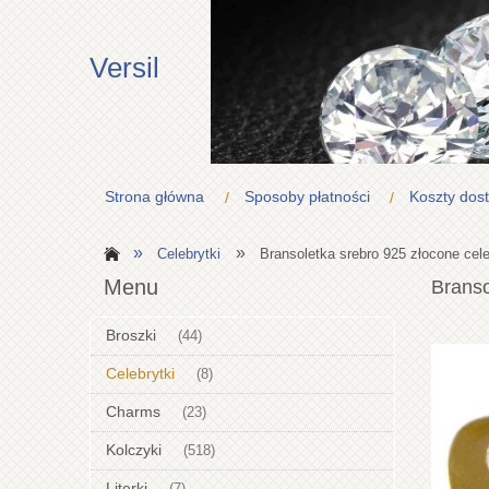
Versil
Strona główna
Sposoby płatności
Koszty dos
»
»
Celebrytki
Bransoletka srebro 925 złocone cel
Menu
Branso
Broszki
(44)
Celebrytki
(8)
Charms
(23)
Kolczyki
(518)
Literki