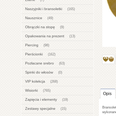
(7)
Naszyjniki i bransoletki
(165)
Nausznice
(49)
Obrączki na stopę
(9)
Opakowania na prezent
(13)
Piercing
(98)
Pierścionki
(162)
Pozłacane srebro
(63)
Spinki do włosów
(0)
VIP kolekcja
(268)
Wisiorki
(765)
Opis
Zapięcia i elementy
(19)
Bransole
Zestawy specjalne
(15)
wykonane