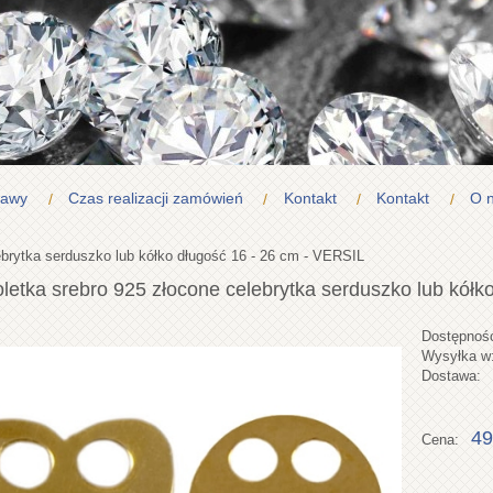
tawy
Czas realizacji zamówień
Kontakt
Kontakt
O 
ebrytka serduszko lub kółko długość 16 - 26 cm - VERSIL
letka srebro 925 złocone celebrytka serduszko lub kółk
Dostępnoś
Wysyłka w
Dostawa:
49
Cena: