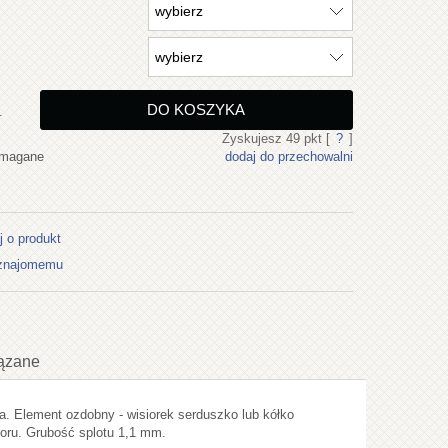
DO KOSZYKA
.
Zyskujesz
49
pkt [
?
]
ymagane
dodaj do przechowalni
j o produkt
 znajomemu
ązane
ta. Element ozdobny - wisiorek serduszko lub kółko
ualnych kosztów
oru. Grubość splotu 1,1 mm.