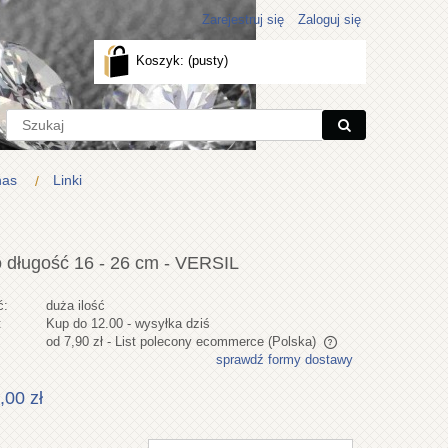
Zarejestruj się
Zaloguj się
Koszyk:
(pusty)
nas
Linki
o długość 16 - 26 cm - VERSIL
ć:
duża ilość
:
Kup do 12.00 - wysyłka dziś
od 7,90 zł
- List polecony ecommerce
(Polska)
sprawdź formy dostawy
Cena nie zawiera ewentualnych kosztów
,00 zł
płatności