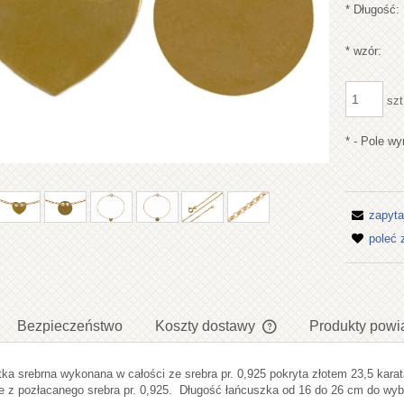
*
Długość:
*
wzór:
szt
*
- Pole w
zapyta
poleć
Bezpieczeństwo
Koszty dostawy
Produkty powi
tka srebrna wykonana w całości ze srebra pr. 0,925 pokryta złotem 23,5 kara
Cena nie zawiera ewent
 z pozłacanego srebra pr. 0,925. Długość łańcuszka od 16 do 26 cm do wyb
płatności