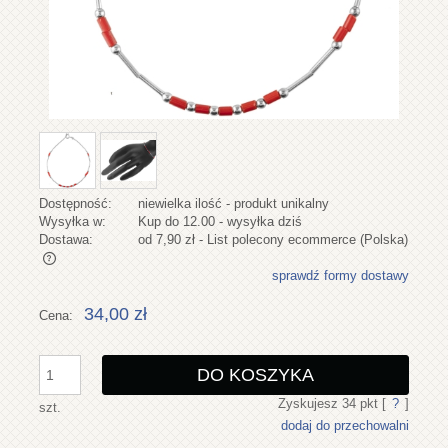
Dostępność:
niewielka ilość - produkt unikalny
Wysyłka w:
Kup do 12.00 - wysyłka dziś
Dostawa:
od 7,90 zł
- List polecony ecommerce
(Polska)
sprawdź formy dostawy
Cena nie zawiera ewentualnych kosztów płatności
34,00 zł
Cena:
DO KOSZYKA
Zyskujesz
34
pkt [
?
]
szt.
dodaj do przechowalni