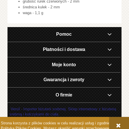
grubość rurek czerwonych - 2 mm
średnica kulek - 2 mm
waga - 1,1 g
Pomoc
Płatności i dostawa
Moje konto
Gwarancja i zwroty
O firmie
Versil - Importer biżuterii srebrnej. Sklep internetowy z biżuterią
srebrną i kolczykami do ciała.
Strona korzysta z plików cookies w celu realizacji usług i zgodnie z
POKAŻ PEŁNĄ WERSJĘ STRONY
Polityką Plików Cookies
. Możesz określić warunki przechowywania