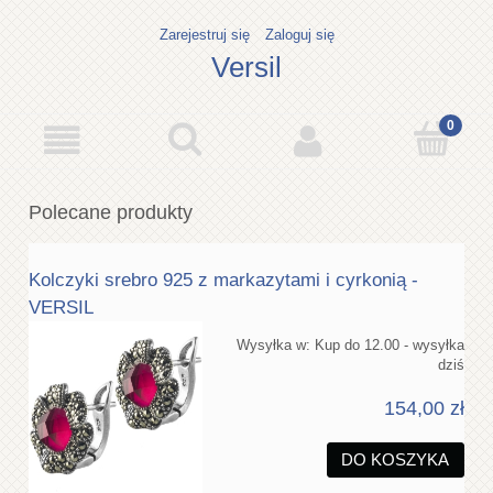
Zarejestruj się
Zaloguj się
Versil
Polecane produkty
Kolczyki srebro 925 z markazytami i cyrkonią -
VERSIL
Wysyłka w:
Kup do 12.00 - wysyłka
dziś
154,00 zł
DO KOSZYKA