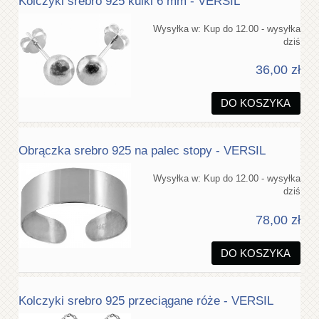
Kolczyki srebro 925 kulki 6 mm - VERSIL
Wysyłka w:
Kup do 12.00 - wysyłka
dziś
36,00 zł
DO KOSZYKA
Obrączka srebro 925 na palec stopy - VERSIL
Wysyłka w:
Kup do 12.00 - wysyłka
dziś
78,00 zł
DO KOSZYKA
Kolczyki srebro 925 przeciągane róże - VERSIL