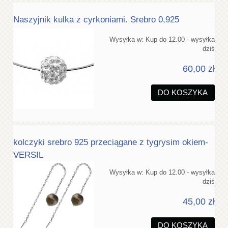
Naszyjnik kulka z cyrkoniami. Srebro 0,925
Wysyłka w:
Kup do 12.00 - wysyłka
dziś
60,00 zł
DO KOSZYKA
kolczyki srebro 925 przeciągane z tygrysim okiem-
VERSIL
Wysyłka w:
Kup do 12.00 - wysyłka
dziś
45,00 zł
DO KOSZYKA