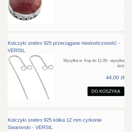
Kolczyki srebro 925 przeciągane nieskończoność -
VERSIL
Wysyłka w:
Kup do 12.00 - wysyłka
dziś
44,00 zł
DO KOSZYKA
Kolczyki srebro 925 kółka 12 mm cyrkonie
Swarovski - VERSIL