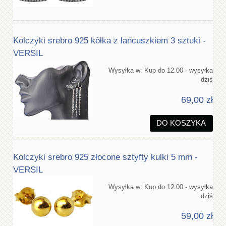
Kolczyki srebro 925 kółka z łańcuszkiem 3 sztuki -
VERSIL
Wysyłka w:
Kup do 12.00 - wysyłka
dziś
69,00 zł
DO KOSZYKA
Kolczyki srebro 925 złocone sztyfty kulki 5 mm -
VERSIL
Wysyłka w:
Kup do 12.00 - wysyłka
dziś
59,00 zł