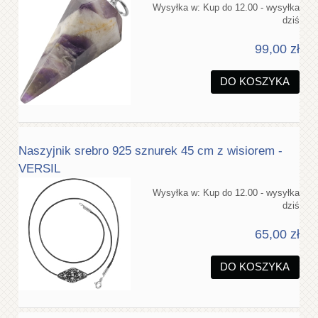
Wysyłka w:
Kup do 12.00 - wysyłka
dziś
99,00 zł
DO KOSZYKA
Naszyjnik srebro 925 sznurek 45 cm z wisiorem -
VERSIL
Wysyłka w:
Kup do 12.00 - wysyłka
dziś
65,00 zł
DO KOSZYKA