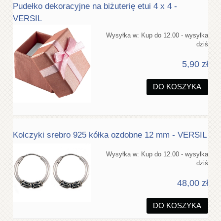
Pudełko dekoracyjne na biżuterię etui 4 x 4 -
VERSIL
Wysyłka w:
Kup do 12.00 - wysyłka
dziś
5,90 zł
DO KOSZYKA
Kolczyki srebro 925 kółka ozdobne 12 mm - VERSIL
Wysyłka w:
Kup do 12.00 - wysyłka
dziś
48,00 zł
DO KOSZYKA