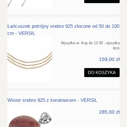
Łańcuszek potrójny srebro 925 złocone od 50 do 100
cm - VERSIL
Wysyłka w:
Kup do 12.00 - wysyłka
dziś
159,00 zł
DO KOSZYKA
Wisior srebro 925 z koralowcem - VERSIL
285,00 zł