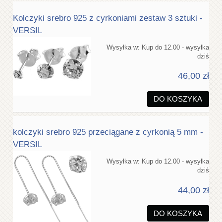
Kolczyki srebro 925 z cyrkoniami zestaw 3 sztuki -
VERSIL
Wysyłka w:
Kup do 12.00 - wysyłka
dziś
46,00 zł
DO KOSZYKA
kolczyki srebro 925 przeciągane z cyrkonią 5 mm -
VERSIL
Wysyłka w:
Kup do 12.00 - wysyłka
dziś
44,00 zł
DO KOSZYKA