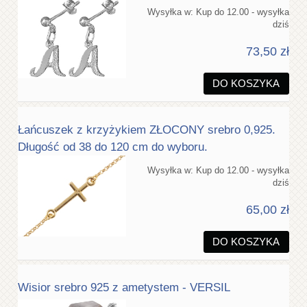
Wysyłka w:
Kup do 12.00 - wysyłka
dziś
73,50 zł
DO KOSZYKA
Łańcuszek z krzyżykiem ZŁOCONY srebro 0,925.
Długość od 38 do 120 cm do wyboru.
Wysyłka w:
Kup do 12.00 - wysyłka
dziś
65,00 zł
DO KOSZYKA
Wisior srebro 925 z ametystem - VERSIL