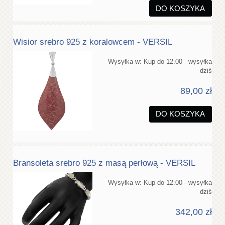
DO KOSZYKA
Wisior srebro 925 z koralowcem - VERSIL
Wysyłka w:
Kup do 12.00 - wysyłka
dziś
89,00 zł
DO KOSZYKA
Bransoleta srebro 925 z masą perłową - VERSIL
Wysyłka w:
Kup do 12.00 - wysyłka
dziś
342,00 zł