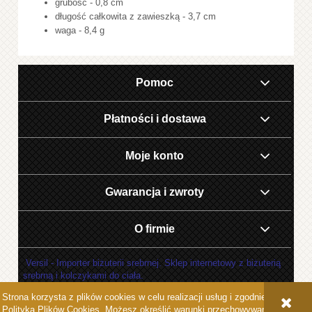
grubość - 0,8 cm
długość całkowita z zawieszką - 3,7 cm
waga - 8,4 g
Pomoc
Płatności i dostawa
Moje konto
Gwarancja i zwroty
O firmie
Versil - Importer biżuterii srebrnej. Sklep internetowy z biżuterią
srebrną i kolczykami do ciała.
Strona korzysta z plików cookies w celu realizacji usług i zgodnie z
POKAŻ PEŁNĄ WERSJĘ STRONY
Polityką Plików Cookies
. Możesz określić warunki przechowywania