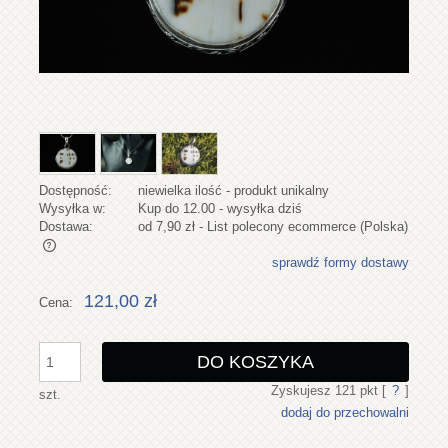
Dostępność:
niewielka ilość - produkt unikalny
Wysyłka w:
Kup do 12.00 - wysyłka dziś
Dostawa:
od 7,90 zł
- List polecony ecommerce
(Polska)
sprawdź formy dostawy
Cena nie zawiera ewentualnych kosztów płatności
121,00 zł
Cena:
DO KOSZYKA
Zyskujesz
121
pkt [
?
]
szt.
dodaj do przechowalni