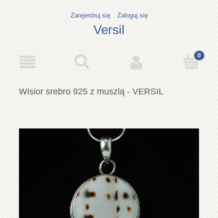
Zarejestruj się
Zaloguj się
Versil
Wisior srebro 925 z muszlą - VERSIL