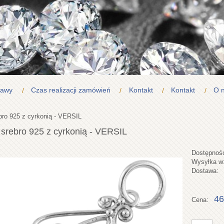
tawy
Czas realizacji zamówień
Kontakt
Kontakt
O 
bro 925 z cyrkonią - VERSIL
 srebro 925 z cyrkonią - VERSIL
Dostępnoś
Wysyłka w
Dostawa:
46
Cena: