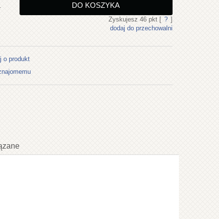
DO KOSZYKA
.
Zyskujesz
46
pkt [
?
]
dodaj do przechowalni
j o produkt
 znajomemu
ązane
ualnych kosztów