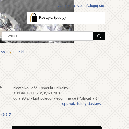
Zarejestruj się
Zaloguj się
Koszyk:
(pusty)
nas
Linki
ć:
niewielka ilość - produkt unikalny
:
Kup do 12.00 - wysyłka dziś
od 7,90 zł
- List polecony ecommerce
(Polska)
sprawdź formy dostawy
Cena nie zawiera ewentualnych kosztów
,00 zł
płatności