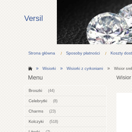
Versil
Strona główna
Sposoby płatności
Koszty dos
»
»
»
Wisiorki
Wisiorki z cyrkoniami
Wisior sre
Menu
Wisior
Broszki
(44)
Celebrytki
(8)
Charms
(23)
Kolczyki
(518)
Literki