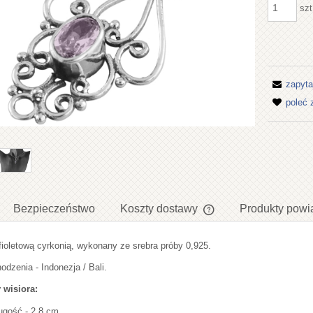
szt
zapyta
poleć
Bezpieczeństwo
Koszty dostawy
Produkty powi
 fioletową cyrkonią, wykonany ze srebra próby 0,925.
Cena nie zawiera ewent
płatności
odzenia - Indonezja / Bali.
 wisiora:
ugość - 2,8 cm