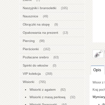
(7)
Naszyjniki i bransoletki
(165)
Nausznice
(49)
Obrączki na stopę
(9)
Opakowania na prezent
(13)
Piercing
(98)
Pierścionki
(162)
Pozłacane srebro
(63)
Spinki do włosów
(0)
Opis
VIP kolekcja
(268)
Wisiorki
(765)
Wisior z
Wisiorki z agatem
Kraj poch
(82)
Wisiorki z masą perłową
Wymiary
(32)
Wisiorki Swarovski
dł
(44)