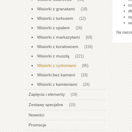
sz
Wisiorki z granatami
(19)
dł
wy
Wisiorki z turkusem
(12)
wa
Wisiorki z opalem
(26)
Na nasze
Wisiorki z markazytami
(68)
Wisiorki z koralowcem
(116)
Wisiorki z muszlą
(221)
Wisiorki z cyrkoniami
(95)
Wisiorki bez kamieni
(19)
Wisiorki z kamieniami
(24)
Zapięcia i elementy
(19)
Zestawy specjalne
(15)
Nowości
Promocje