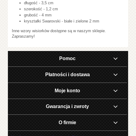
długość - 3,5 cm
szerokość - 1,2 cm
grubość - 4 mm
kryształki Swarovski - białe i zielone 2 mm
Inne wzory wisiorków dostępne są w naszym sklepie.
Zapraszamy!
Pomoc
Płatności i dostawa
Moje konto
Gwarancja i zwroty
O firmie