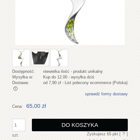
Dostępność:
niewielka ilość - produkt unikalny
Wysyłka w:
Kup do 12.00 - wysyłka dziś
Dostawa:
od 7,90 zł
- List polecony ecommerce
(Polska)
sprawdź formy dostawy
Cena nie zawiera ewentualnych kosztów płatności
65,00 zł
Cena:
DO KOSZYKA
Zyskujesz
65
pkt [
?
]
szt.