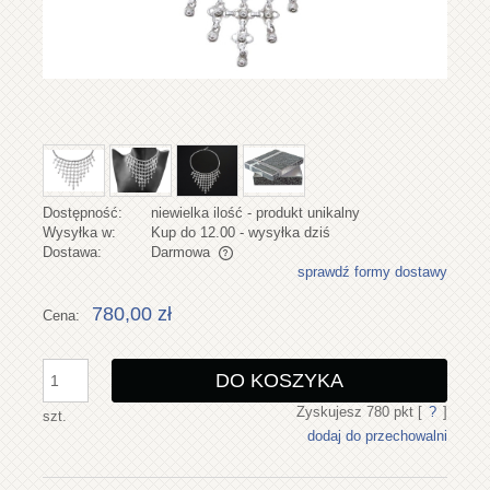
Dostępność:
niewielka ilość - produkt unikalny
Wysyłka w:
Kup do 12.00 - wysyłka dziś
Dostawa:
Darmowa
sprawdź formy dostawy
Cena nie zawiera ewentualnych kosztów płatności
780,00 zł
Cena:
DO KOSZYKA
Zyskujesz
780
pkt [
?
]
szt.
dodaj do przechowalni