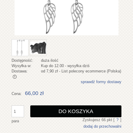
Dostępność:
duża ilość
Wysyłka w:
Kup do 12.00 - wysyłka dziś
Dostawa:
od 7,90 zł
- List polecony ecommerce
(Polska)
sprawdź formy dostawy
Cena nie zawiera ewentualnych kosztów płatności
66,00 zł
Cena:
DO KOSZYKA
Zyskujesz
66
pkt [
?
]
para
dodaj do przechowalni