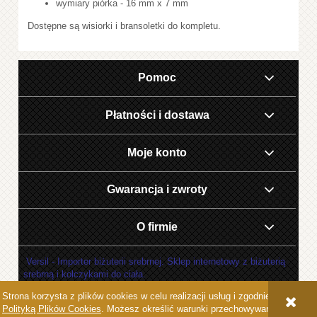
wymiary piórka - 16 mm x 7 mm
Dostępne są wisiorki i bransoletki do kompletu.
Pomoc
Płatności i dostawa
Moje konto
Gwarancja i zwroty
O firmie
Versil - Importer biżuterii srebrnej. Sklep internetowy z biżuterią
srebrną i kolczykami do ciała.
Strona korzysta z plików cookies w celu realizacji usług i zgodnie z
POKAŻ PEŁNĄ WERSJĘ STRONY
Polityką Plików Cookies
. Możesz określić warunki przechowywania