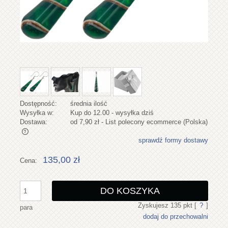
Dostępność:
średnia ilość
Wysyłka w:
Kup do 12.00 - wysyłka dziś
Dostawa:
od 7,90 zł
- List polecony ecommerce
(Polska)
sprawdź formy dostawy
Cena nie zawiera ewentualnych kosztów płatności
135,00 zł
Cena:
DO KOSZYKA
Zyskujesz
135
pkt [
?
]
para
dodaj do przechowalni