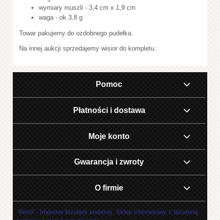
wymiary muszli - 3,4 cm x 1,9 cm
waga - ok 3,8 g
Towar pakujemy do ozdobnego pudełka.
Na innej aukcji sprzedajemy wisior do kompletu.
Pomoc
Płatności i dostawa
Moje konto
Gwarancja i zwroty
O firmie
Versil - Importer biżuterii srebrnej. Sklep internetowy z biżuterią