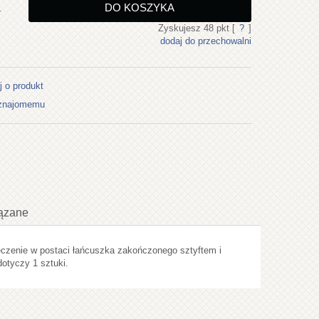
DO KOSZYKA
.
Zyskujesz
48
pkt [
?
]
dodaj do przechowalni
j o produkt
 znajomemu
ązane
czenie w postaci łańcuszka zakończonego sztyftem i
ualnych kosztów
otyczy 1 sztuki.