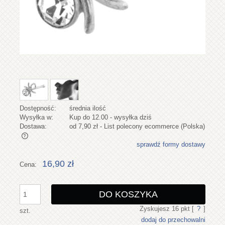
Dostępność:
średnia ilość
Wysyłka w:
Kup do 12.00 - wysyłka dziś
Dostawa:
od 7,90 zł
- List polecony ecommerce
(Polska)
sprawdź formy dostawy
Cena nie zawiera ewentualnych kosztów płatności
16,90 zł
Cena:
DO KOSZYKA
Zyskujesz
16
pkt [
?
]
szt.
dodaj do przechowalni